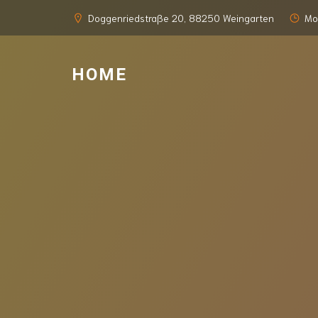
Doggenriedstraße 20, 88250 Weingarten
Mo
HOME