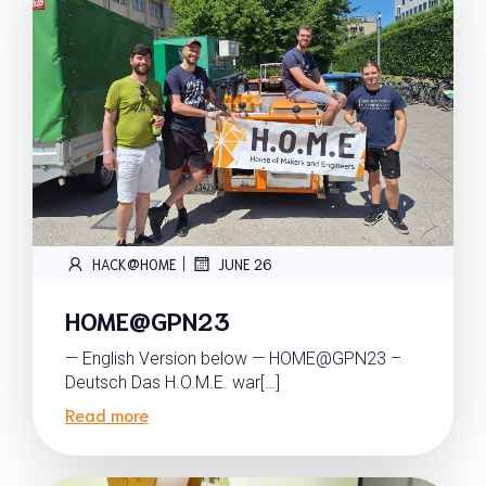
|
HACK@HOME
JUNE 26
HOME@GPN23
— English Version below — HOME@GPN23 –
Deutsch Das H.O.M.E. war[…]
Read more